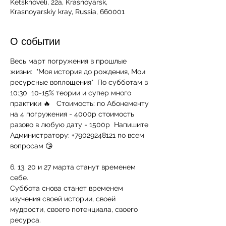
Ketskhoveli, 22а, Krasnoyarsk,
Krasnoyarskiy kray, Russia, 660001
О событии
Весь март погружения в прошлые 
жизни:  "Моя история до рождения, Мои 
ресурсные воплощения"  По субботам в 
10:30  10-15% теории и супер много 
практики 🔥   Стоимость: по Абонементу 
на 4 погружения - 4000р стоимость 
разово в любую дату - 1500р  Напишите 
Администратору: +79029248121 по всем 
вопросам 😘
6, 13, 20 и 27 марта станут временем 
себе.

Суббота снова станет временем 
изучения своей истории, своей 
мудрости, своего потенциала, своего 
ресурса.
