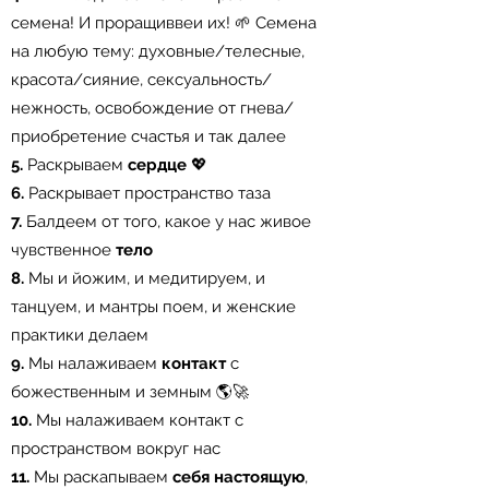
семена! И проращиввеи их! 🌱 Семена
на любую тему: духовные/телесные,
красота/сияние, сексуальность/
нежность, освобождение от гнева/
приобретение счастья и так далее⠀
5.
Раскрываем
сердце
💖⠀
6.
Раскрывает пространство таза⠀
7.
Балдеем от того, какое у нас живое
чувственное
тело
⠀
8.
Мы и йожим, и медитируем, и
танцуем, и мантры поем, и женские
практики делаем⠀
9.
Мы налаживаем
контакт
с
божественным и земным 🌎🚀⠀
10.
Мы налаживаем контакт с
пространством вокруг нас⠀
11.
Мы раскапываем
себя настоящую
,