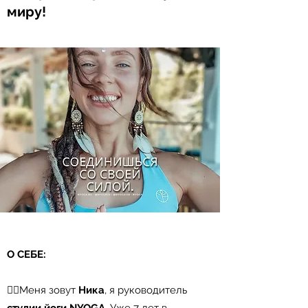
миру!
О СЕБЕ:
🧚‍♂️Меня зовут
Ника
, я руководитель