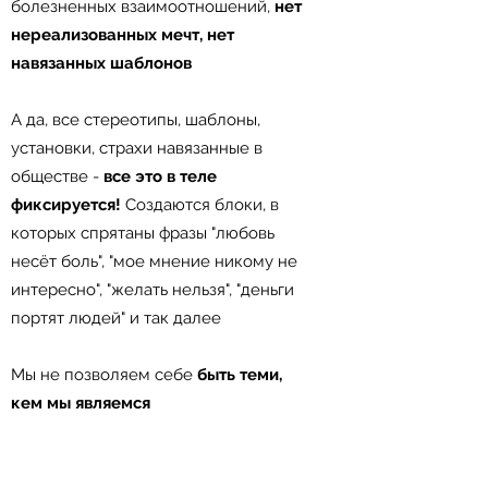
болезненных взаимоотношений,
нет
нереализованных мечт, нет
навязанных шаблонов⠀
⠀
А да, все стереотипы, шаблоны,
установки, страхи навязанные в
обществе -
все это в теле
фиксируется!
Создаются блоки, в
которых спрятаны фразы "любовь
несёт боль", "мое мнение никому не
интересно", "желать нельзя", "деньги
портят людей" и так далее⠀
⠀
Мы не позволяем себе
быть теми,
кем мы являемся ⠀
⠀
Наше тело становится все более