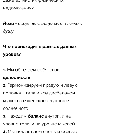
даже во многих физических
недомоганиях.
⠀
Йога
- исцеляет, исцеляет и тело и
душу.
⠀
Что происходит в рамках данных
уроков?⠀
⠀
1.
Мы обретаем себя, свою
целостность
⠀
2.
Гармонизируем правую и левую
половины тела и все дисбалансы
мужского/женского, лунного/
солнечного⠀
3.
Находим
баланс
внутри, и на
уровне тела, и на уровне мыслей⠀
4.
Мы вкладываем очень красивые