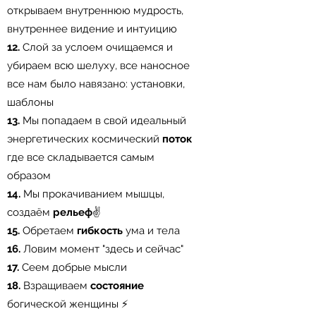
открываем внутреннюю мудрость,
внутреннее видение и интуицию⠀
12.
Слой за услоем очищаемся и
убираем всю шелуху, все наносное
все нам было навязано: установки,
шаблоны⠀
13.
Мы попадаем в свой идеальный
энергетических космический
поток
где все складывается самым
образом⠀
14.
Мы прокачиванием мышцы,
создаём
рельеф
✌️⠀
15.
Обретаем
гибкость
ума и тела⠀
16.
Ловим момент "здесь и сейчас"⠀
17.
Сеем добрые мысли ⠀
18.
Взращиваем
состояние
богической женщины ⚡⠀