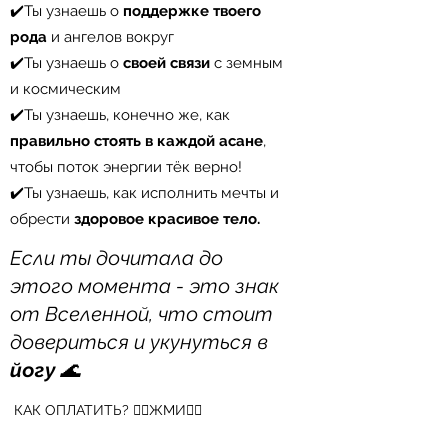
✔️Ты узнаешь о
поддержке твоего
рода
и ангелов вокруг
✔️Ты узнаешь о
своей связи
с земным
и космическим
✔️Ты узнаешь, конечно же, как
правильно стоять в каждой асане
,
чтобы поток энергии тёк верно!
✔️Ты узнаешь, как исполнить мечты и
обрести
здоровое красивое тело.
Если ты дочитала до
этого момента - это знак
от Вселенной, что стоит
довериться и укунуться в
йогу
🌊
КАК ОПЛАТИТЬ? 👉🏼ЖМИ👈🏼