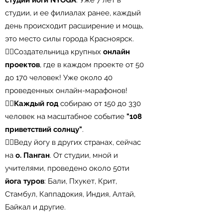
студии йоги NYOGA
. Уже 7 лет в
студии, и ее филиалах ранее, каждый
день происходит расширение и мощь,
это место силы города Красноярск.
🧚‍♂️Создательница крупных
онлайн
проектов
, где в каждом проекте от 50
до 170 человек! Уже около 40
проведенных онлайн-марафонов!
🧚‍♂️
Каждый год
собираю от 150 до 330
человек на масштабное событие
"108
приветствий солнцу"
.
🧚‍♂️Веду йогу в других странах, сейчас
на
о. Панган
. От студии, мной и
учителями, проведено около 50ти
йога туров
: Бали, Пхукет, Крит,
Стамбул, Каппадокия, Индия, Алтай,
Байкал и другие.
⠀⠀