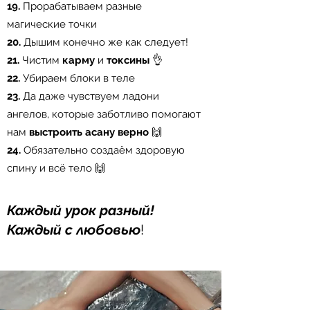
19.
Прорабатываем разные
магические точки⠀
20.
Дышим конечно же как следует!
21.
Чистим
карму
и
токсины
👌⠀
22.
Убираем блоки в теле⠀
23.
Да даже чувствуем ладони
ангелов, которые заботливо помогают
нам
выстроить асану верно
🙌⠀
24.
Обязательно создаём здоровую
спину и всё тело 🙌
​Каждый урок разный!
Каждый с любовью
!