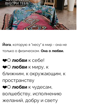
Йога
, которую я "несу" в мир - она не
только о физическом.
Она о любви.
❤️О
любви
к себе!
❤️О
любви
к миру, к
ближним, к окружающим, к
пространству
❤️О
любви
к чудесам,
волшебству, исполнению
желаний, добру и свету