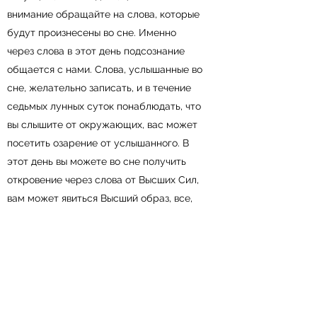
внимание обращайте на слова, которые
будут произнесены во сне. Именно
через слова в этот день подсознание
общается с нами. Слова, услышанные во
сне, желательно записать, и в течение
седьмых лунных суток понаблюдать, что
вы слышите от окружающих, вас может
посетить озарение от услышанного. В
этот день вы можете во сне получить
откровение через слова от Высших Сил,
вам может явиться Высший образ, все,
что вы услышите от них, обязательно
будет прямым указанием к действию.
Если во сне увидите боевого петуха,
будьте внимательны к жизненным
ситуациям. Если приснился дурной сон,
то о его содержании поведайте бегущей