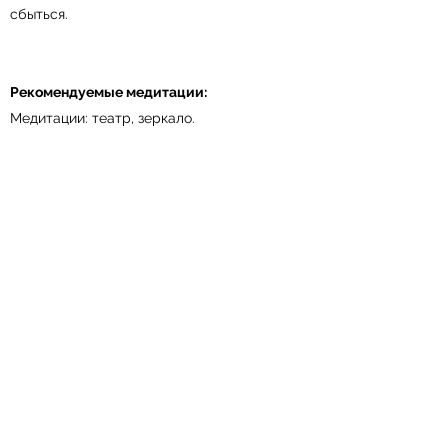
сбыться.
Рекомендуемые медитации:
Медитации: театр, зеркало.
"Весь мир - театр.
В нем женщины, мужчины - все актеры.
У них свои есть выходы, уходы,
И каждый не одну играет роль".
Эта фраза Шекспира как нельзя лучше
подходит к медитации сегодняшнего дня.