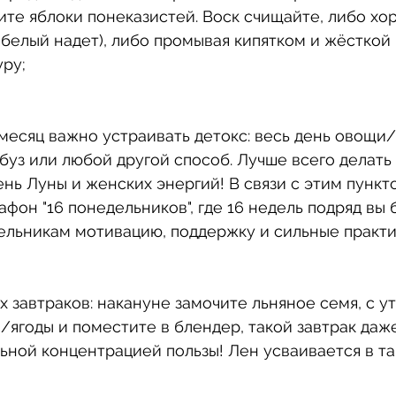
ите яблоки понеказистей. Воск счищайте, либо хо
белый надет), либо промывая кипятком и жёсткой 
ру;
/месяц важно устраивать детокс: весь день овощи/
рбуз или любой другой способ. Лучше всего делать 
нь Луны и женских энергий! В связи с этим пункт
афон "16 понедельников", где 16 недель подряд вы 
ельникам мотивацию, поддержку и сильные практи
х завтраков: накануне замочите льняное семя, с у
ягоды и поместите в блендер, такой завтрак даж
льной концентрацией пользы! Лен усваивается в та