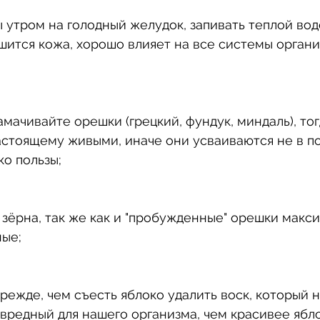
ы утром на голодный желудок, запивать теплой вод
чшится кожа, хорошо влияет на все системы органи
амачивайте орешки (грецкий, фундук, миндаль), тог
стоящему живыми, иначе они усваиваются не в по
ко пользы;
зёрна, так же как и "пробужденные" орешки макс
ные;
прежде, чем съесть яблоко удалить воск, который н
 вредный для нашего организма, чем красивее ябло