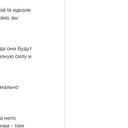
ой (в идеале 
зма, вы 
да они будут 
лную силу и 
имально 
а него 
чки - тем 