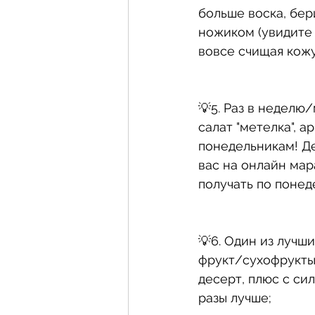
больше воска, бер
ножиком (увидите 
вовсе счищая кожу
💡5. Раз в неделю
салат "метелка", а
понедельникам! Де
вас на онлайн мар
получать по понед
💡6. Один из лучши
фрукт/сухофрукты/
десерт, плюс с си
разы лучше;