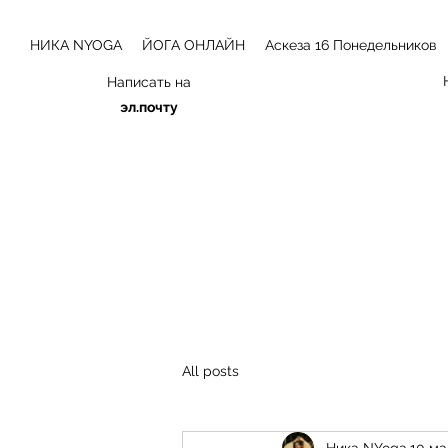
НИКА NYOGA
ЙОГА ОНЛАЙН
Аскеза 16 Понедельников
Написать на
эл.почту
All posts
Ника NYoga
10 ма