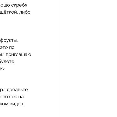
рошо скребя 
щёткой, либо 
фрукты, 
это по 
ом приглашаю 
будете 
ки;
тра добавьте 
е похож на 
ком виде в 